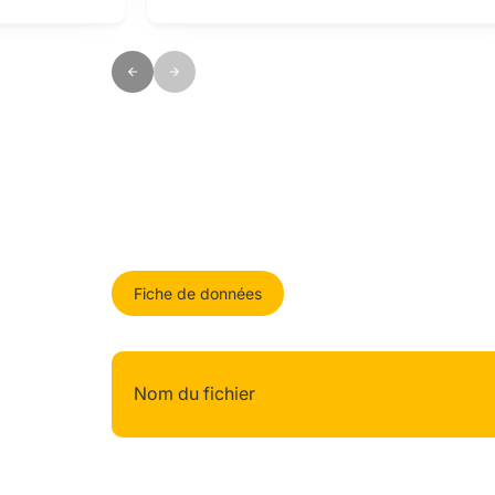
par ToU
Fiche de données
Nom du fichier