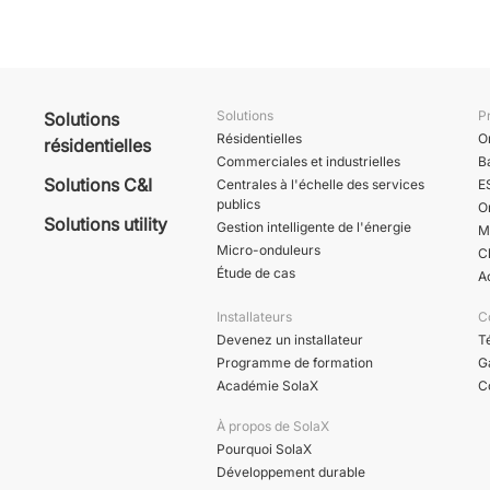
Solutions
P
Solutions
Résidentielles
O
résidentielles
Commerciales et industrielles
B
Solutions C&I
Centrales à l'échelle des services
E
publics
O
Solutions utility
Gestion intelligente de l'énergie
M
Micro-onduleurs
C
Étude de cas
A
Installateurs
C
Devenez un installateur
T
Programme de formation
G
Académie SolaX
C
À propos de SolaX
Pourquoi SolaX
Développement durable