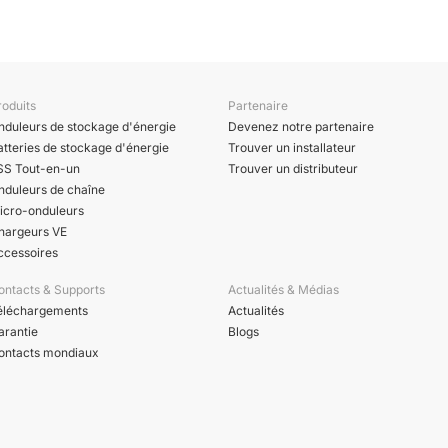
roduits
Partenaire
nduleurs de stockage d'énergie
Devenez notre partenaire
atteries de stockage d'énergie
Trouver un installateur
SS Tout-en-un
Trouver un distributeur
nduleurs de chaîne
icro-onduleurs
hargeurs VE
ccessoires
ontacts & Supports
Actualités & Médias
éléchargements
Actualités
arantie
Blogs
ontacts mondiaux