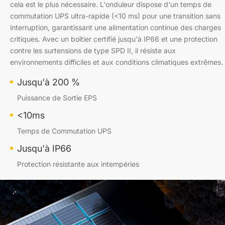
cela est le plus nécessaire. L'onduleur dispose d'un temps de
commutation UPS ultra-rapide (<10 ms) pour une transition sans
interruption, garantissant une alimentation continue des charges
critiques. Avec un boîtier certifié jusqu'à IP66 et une protection
contre les surtensions de type SPD II, il résiste aux
environnements difficiles et aux conditions climatiques extrêmes.
Jusqu'à 200 %
Puissance de Sortie EPS
<10ms
Temps de Commutation UPS
Jusqu'à IP66
Protection résistante aux intempéries