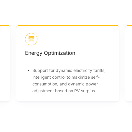
Compliance to Grid
En
Grid-friendly control of devices with
power adjustments during grid
overloads.