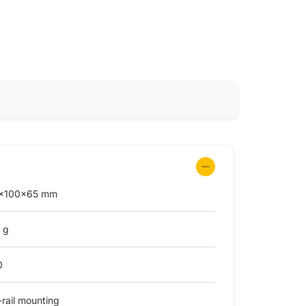
x100x65 mm
 g
0
rail mounting