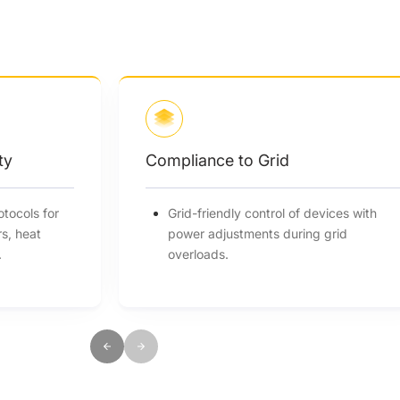
Integration & Compatibility
Common communication protocols for
hybrid inverters, EV chargers, heat
pumps, and string inverters.