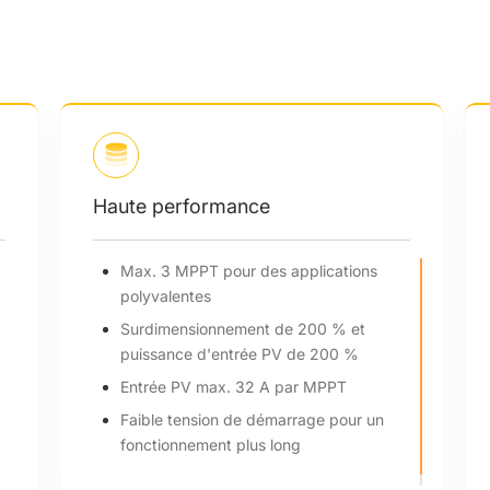
et adaptabilité
Haute performance
tés en parallèle pour les
Max. 3 MPPT pour des
t hors réseau
polyvalentes
 micro-réseau et générateur
Surdimensionnement 
opérations polyvalentes
puissance d'entrée 
Entrée PV max. 32 A
Faible tension de dé
fonctionnement plus 