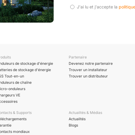
J'ai lu et j'accepte la
politiqu
roduits
Partenaire
nduleurs de stockage d'énergie
Devenez notre partenaire
atteries de stockage d'énergie
Trouver un installateur
SS Tout-en-un
Trouver un distributeur
nduleurs de chaîne
icro-onduleurs
hargeurs VE
ccessoires
ontacts & Supports
Actualités & Médias
éléchargements
Actualités
arantie
Blogs
ontacts mondiaux