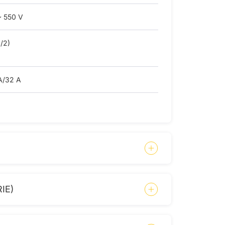
~ 550 V
/2)
A/32 A
IE)