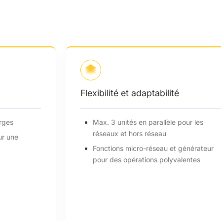
estion intelligente
Flexibilité 
Gestion intelligente des charges
Max. 3 uni
réseaux e
Recherche globale MPP pour une
récolte d'énergie optimale
Fonctions
pour des 