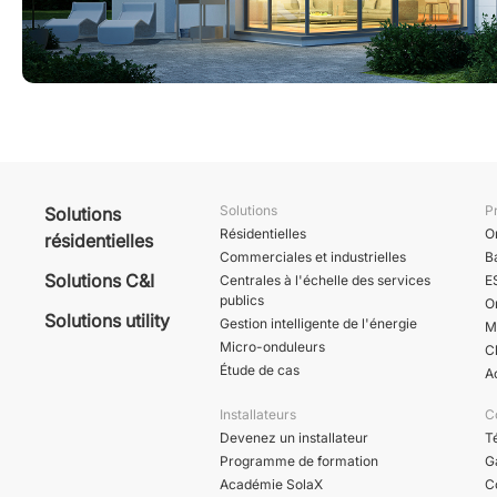
Solutions
P
Solutions
Résidentielles
O
résidentielles
Commerciales et industrielles
B
Solutions C&I
Centrales à l'échelle des services
E
publics
O
Solutions utility
Gestion intelligente de l'énergie
M
Micro-onduleurs
C
Étude de cas
A
Installateurs
C
Devenez un installateur
T
Programme de formation
G
Académie SolaX
C