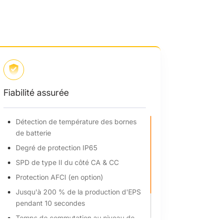
Fiabilité assurée
 applications
Détection de température des bo
de batterie
de 200 % et
Degré de protection IP65
PV de 200 %
SPD de type II du côté CA & CC
 par MPPT
Protection AFCI (en option)
marrage pour un
Jusqu'à 200 % de la production 
long
pendant 10 secondes
Temps de commutation au niveau